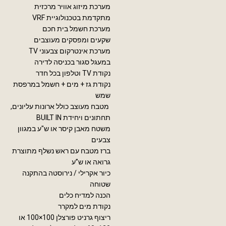
מערכת מיזוג אוויר מרכזית
מתקדמת בטכנולוגיית VRF
מערכת חשמל בית חכם
שקעים ומפסקים מעוצבים
מערכת אינטרקום צבעוני TV
במעגל סגור בכניסה לדירה
נקודת TV וטלפון בכל חדר
נקודת גז + מים + חשמל במרפסת
שמש
מטבח מעוצב כולל ארונות עליונים,
תחתונים ויחידת BUILT IN
משטח מאבן קיסר או ש"ע במגוון
צבעים
ברז מטבח עם ראש נשלף מתוצרת
גרואה או ש”ע
כיור אקרילי / נירוסטה בהתקנה
שטוחה
הכנה למדיח כלים
נקודת מים למקרר
ריצוף גרניט פורצלן 100×100 או